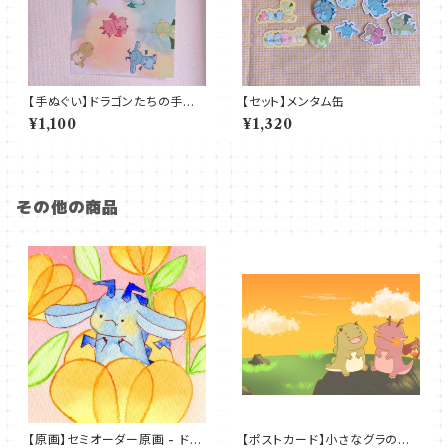
【手ぬぐい】ドラゴンたちの手ぬぐ
【セット】メンタム缶
い
¥1,100
¥1,320
その他の商品
【原画】セミオーダー原画 - ドラ
【ポストカード】小さなグラの大