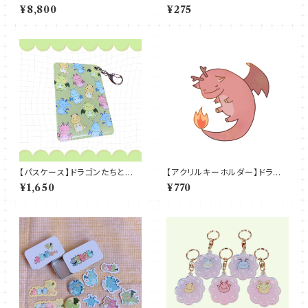
ゴン（お手紙付き）
きないっぽ
¥8,800
¥275
【パスケース】ドラゴンたちとお
【アクリルキーホルダー】ドラゴ
出かけ
ン・メラ
¥1,650
¥770