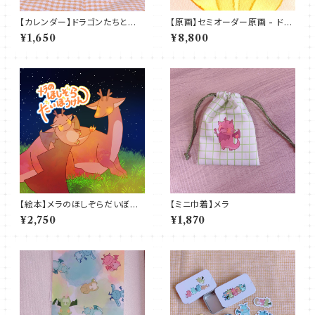
【カレンダー】ドラゴンたちとみ
【原画】セミオーダー原画 - ドラ
んなのカレンダー～2026～
ゴン（お手紙付き）
¥1,650
¥8,800
【絵本】メラのほしぞらだいぼう
【ミニ巾着】メラ
けん
¥2,750
¥1,870