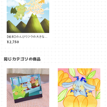
【絵本】のんびりフウの大きなつ
ばさ
¥2,750
同じカテゴリの商品