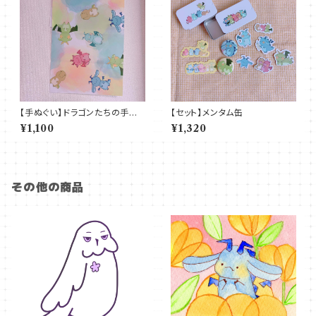
【手ぬぐい】ドラゴンたちの手ぬぐ
【セット】メンタム缶
い
¥1,100
¥1,320
その他の商品