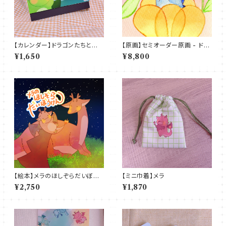
【カレンダー】ドラゴンたちとみ
【原画】セミオーダー原画 - ドラ
んなのカレンダー～2026～
ゴン（お手紙付き）
¥1,650
¥8,800
【絵本】メラのほしぞらだいぼう
【ミニ巾着】メラ
けん
¥2,750
¥1,870