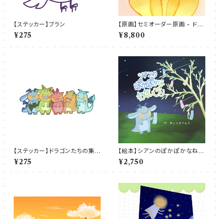
【ステッカー】ブラン
【原画】セミオーダー原画 - ドラ
ゴン（お手紙付き）
¥275
¥8,800
【ステッカー】ドラゴンたちの集
【絵本】シアンのぽかぽかなねが
合写真
いごと
¥275
¥2,750