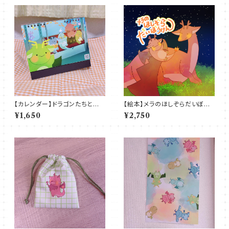
【カレンダー】ドラゴンたちとみ
【絵本】メラのほしぞらだいぼう
んなのカレンダー～2026～
けん
¥1,650
¥2,750