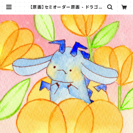
【原画】セミオーダー原画 - ドラゴン
（お手紙付き） | きょうのこみち BOO
K SHOP