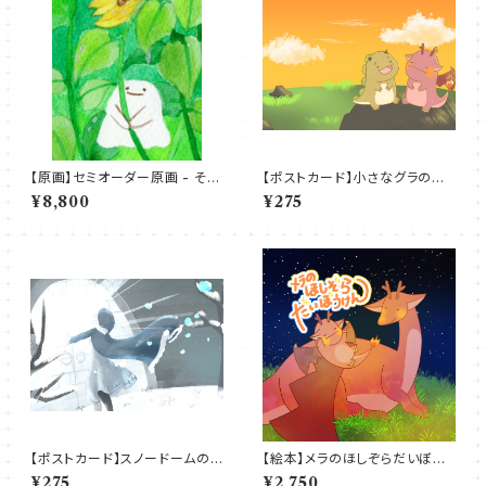
【原画】セミオーダー原画 - その
【ポストカード】小さなグラの大
他の絵本（お手紙付き）
きないっぽ
¥8,800
¥275
【ポストカード】スノードームの
【絵本】メラのほしぞらだいぼう
秘密の扉
けん
¥275
¥2,750