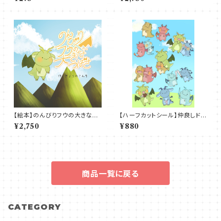
【絵本】のんびりフウの大きなつ
【ハーフカットシール】仲良しドラ
ばさ
ゴン
¥2,750
¥880
商品一覧に戻る
CATEGORY