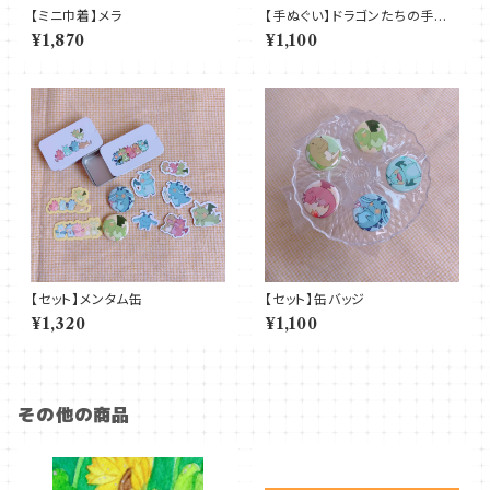
【ミニ巾着】メラ
【手ぬぐい】ドラゴンたちの手ぬぐ
い
¥1,870
¥1,100
【セット】メンタム缶
【セット】缶バッジ
¥1,320
¥1,100
その他の商品